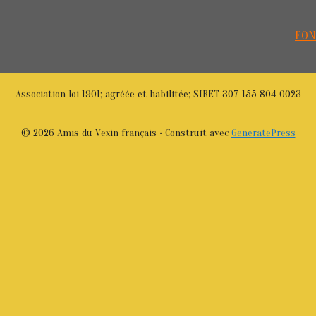
FON
Association loi 1901; agréée et habilitée; SIRET 307 155 804 0023
© 2026 Amis du Vexin français
• Construit avec
GeneratePress