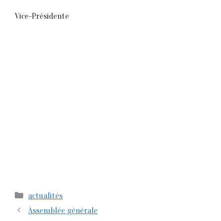
Vice-Présidente
Catégories
actualités
Assemblée générale