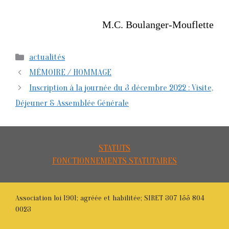
M.C. Boulanger-Mouflette
Catégories
actualités
MÉMOIRE / HOMMAGE
Inscription à la journée du 3 décembre 2022 : Visite,
Déjeuner & Assemblée Générale
STATUTS
FONCTIONNEMENTS STATUTAIRES
Association loi 1901; agréée et habilitée; SIRET 307 155 804
0023