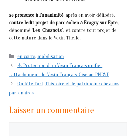
se prononce à l’unanimité
, après en avoir délibéré,
contre ledit projet de parc éolien
à Eragny sur Epte,
dénommé
‘Les Chesnots’,
et contre tout projet de
cette nature dans le Vexin-Thelle.
Catégories
en cours
,
mobilisation
⚠ Protection d’un Vexin Français unifié :
rattachement du Vexin Français-Oise au PNRVF
On fête l’art, l’histoire et le patrimoine chez nos
partenaires
Laisser un commentaire
Commentaire