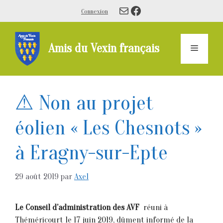
Aller
E-mail
Facebook
Connexion
au
contenu
Amis du Vexin français
Menu
⚠ Non au projet
éolien « Les Chesnots »
à Eragny-sur-Epte
29 août 2019
par
Axel
Le Conseil d’administration des AVF
réuni à
Théméricourt le 17 juin 2019, dûment informé de la