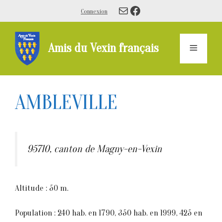
Aller
E-mail
Facebook
Connexion
au
contenu
Amis du Vexin français
Menu
AMBLEVILLE
95710, canton de Magny-en-Vexin
Altitude : 50 m.
Population : 240 hab. en 1790, 350 hab. en 1999, 425 en