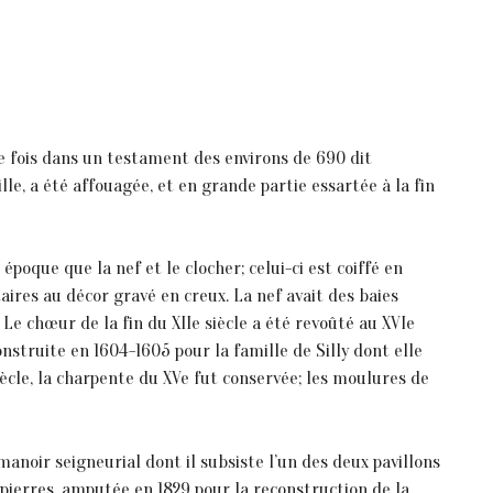
re fois dans un testament des environs de 690 dit
le, a été affouagée, et en grande partie essartée à la fin
e époque que la nef et le clocher; celui-ci est coiffé en
ires au décor gravé en creux. La nef avait des baies
 Le chœur de la fin du XIIe siècle a été revoûté au XVIe
onstruite en 1604-1605 pour la famille de Silly dont elle
iècle, la charpente du XVe fut conservée; les moulures de
 manoir seigneurial dont il subsiste l’un des deux pavillons
 pierres, amputée en 1829 pour la reconstruction de la