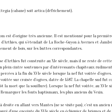
ttegia (cabane) soit artica (défrichement).
 nom est d’origine très ancienne. Il est mentionné pour la premiè
 d’Arthies, qui s’étendait de La Roche-Guyon à Avernes et Jambvil
nement de bois, sur les buttes correspondantes.
ise d’Arthies fut construite au XIe siècle, mais il ne reste de cett
n plein cintre soutenues par d’intéressants chapiteaux rudimenta
ercées à la fin du XVIe siècle lorsque la nef fut voûtée d’ogives.
s voûtée sur croisée d’ogives, datée de 1587. La chapelle sud fut c
ôt la mort que la souillure). Lorsque la nef fut voûtée, au XVIe s
 Remarquer les fonts baptismaux, les plus anciens du Vexin.
 à droite en allant vers Mantes (ne se visite pas), c’est un ancien
touré d’une enceinte du XVIe siècle en échiquier de briques et de