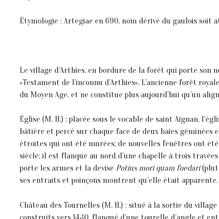
Étymologie : Artegiae en 690, nom dérivé du gaulois soit a
Le village d’Arthies, en bordure de la forêt qui porte son
«Testament de l’inconnu d’Arthies». L’ancienne forêt royale
du Moyen Age, et ne constitue plus aujourd’hui qu’un alig
Église (M. H.) : placée sous le vocable de saint Aignan, l’égl
bâtière et percé sur chaque face de deux baies géminées e
étroites qui ont été murées; de nouvelles fenêtres ont été p
siècle; il est flanqué au nord d’une chapelle à trois travée
porte les armes et la devise
Potius mori quam foedari
(plut
ses entraits et poinçons montrent qu’elle était apparente.
Château des Tournelles (M. H.) : situé à la sortie du village
construits vers 1430, flanqué d’une tourelle d’angle et en