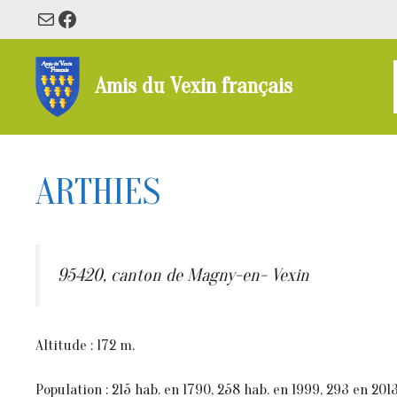
Aller
E-mail
Facebook
au
contenu
Amis du Vexin français
ARTHIES
95420, canton de Magny-en- Vexin
Altitude : l72 m.
Population : 215 hab. en 1790, 258 hab. en 1999, 293 en 2013