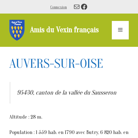
Aller
E-mail
Facebook
Connexion
au
contenu
Amis du Vexin français
Menu
AUVERS-SUR-OISE
95430, canton de la vallée du Sausseron
Altitude : 28 m.
Population : 1 559 hab. en 1790 avec Butry, 6 820 hab. en