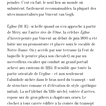
peindre. C’est en fait, le seul lieu au monde où
subsistent, facilement reconnaissables, la plupart des
sites immortalisés par Vincent van Gogh.
Église (M. H.) : si belle quand on s’en approche à partir
de Méry, sur l’autre rive de l’Oise, la célèbre
Église
d’Auvers
peinte par Vincent au début de juin 1890 a été
bâtie sur un promontoire et placée sous le vocable de
Notre-Dame. On y accède par une terrasse (à l’est de
laquelle le peintre plaça son chevalet) ou par un
merveilleux escalier qui conduit au grand portail
achevé aux environs de 1225. Il semble que toute la
partie orientale de l’église – et non seulement
l’absidiole nichée dans le bras nord du transept – soit
de structure romane et d’élévation de style «gothique
initial». La nef (début du XIIIe siècle), voûtée d’arêtes,
repose sur de gros piliers à chapiteaux ornés. Le
clocher à tour carrée édifiée à la croisée du transept