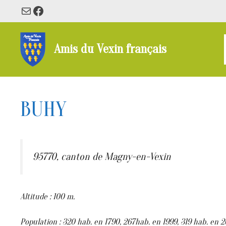
Aller
E-mail
Facebook
au
contenu
Amis du Vexin français
BUHY
95770, canton de Magny-en-Vexin
Altitude : 100 m.
Population : 320 hab. en 1790, 267hab. en 1999, 319 hab. en 2