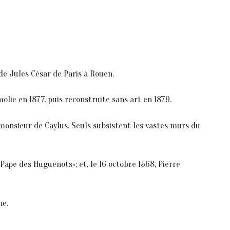
 de Jules César de Paris à Rouen.
molie en 1877, puis reconstruite sans art en 1879.
r monsieur de Caylus. Seuls subsistent les vastes murs du
Pape des Huguenots»; et, le 16 octobre 1568, Pierre
ne.