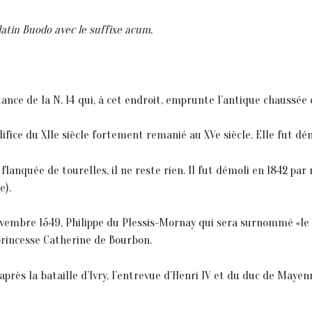
latin Buodo avec le suffixe acum.
tance de la N. 14 qui, à cet endroit, emprunte l’antique chaussée
édifice du XIIe siècle fortement remanié au XVe siècle. Elle fut dé
flanquée de tourelles, il ne reste rien. Il fut démoli en 1842 pa
e).
ovembre 1549, Philippe du Plessis-Mornay qui sera surnommé «le 
princesse Catherine de Bourbon.
 après la bataille d’Ivry, l’entrevue d’Henri IV et du duc de Mayen