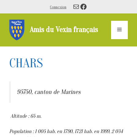
Aller
E-mail
Facebook
Connexion
au
contenu
Amis du Vexin français
Menu
CHARS
95750, canton de Marines
Altitude : 65 m.
Population : 1 005 hab. en 1790, 1721 hab. en 1999, 2 034