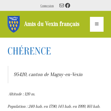
Aller
E-mail
Facebook
Connexion
au
contenu
Amis du Vexin français
Menu
CHÉRENCE
95420, canton de Magny-en-Vexin
Altitude : 120 m.
Population : 240 hab. en 1790, 143 hab. en 1999, 163 hab.