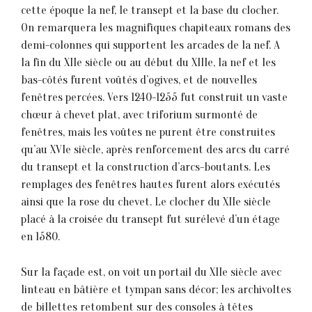
cette époque la nef, le transept et la base du clocher.
On remarquera les magnifiques chapiteaux romans des
demi-colonnes qui supportent les arcades de la nef. A
la fin du XIIe siècle ou au début du XIIIe, la nef et les
bas-côtés furent voûtés d’ogives, et de nouvelles
fenêtres percées. Vers 1240-1255 fut construit un vaste
chœur à chevet plat, avec triforium surmonté de
fenêtres, mais les voûtes ne purent être construites
qu’au XVIe siècle, après renforcement des arcs du carré
du transept et la construction d’arcs-boutants. Les
remplages des fenêtres hautes furent alors exécutés
ainsi que la rose du chevet. Le clocher du XIIe siècle
placé à la croisée du transept fut surélevé d’un étage
en 1580.
Sur la façade est, on voit un portail du XIIe siècle avec
linteau en bâtière et tympan sans décor; les archivoltes
de billettes retombent sur des consoles à têtes