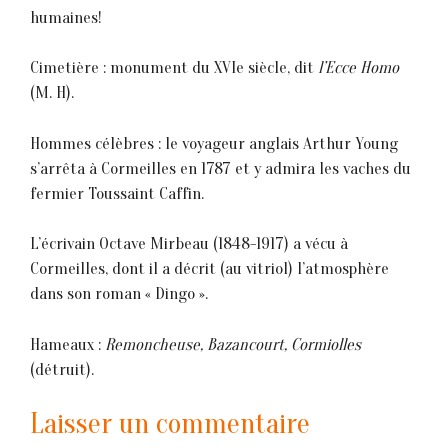
humaines!
Cimetière : monument du XVIe siècle, dit
l’Ecce Homo
(M. H).
Hommes célèbres : le voyageur anglais Arthur Young
s’arrêta à Cormeilles en 1787 et y admira les vaches du
fermier Toussaint Caffin.
L’écrivain Octave Mirbeau (1848-1917) a vécu à
Cormeilles, dont il a décrit (au vitriol) l’atmosphère
dans son roman « Dingo ».
Hameaux :
Remoncheuse, Bazancourt, Cormiolles
(détruit).
Laisser un commentaire