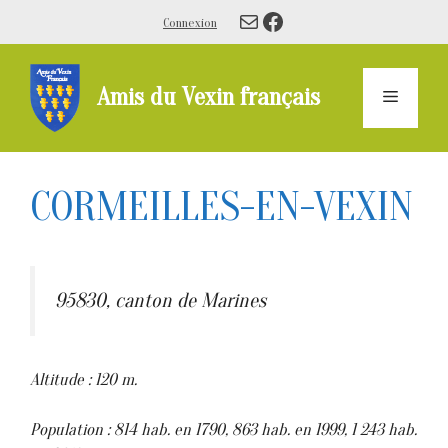
Aller
E-mail
Facebook
Connexion
au
contenu
Amis du Vexin français
Menu
CORMEILLES-EN-VEXIN
95830, canton de Marines
Altitude : 120 m.
Population : 814 hab. en 1790, 863 hab. en 1999, 1 243 hab.