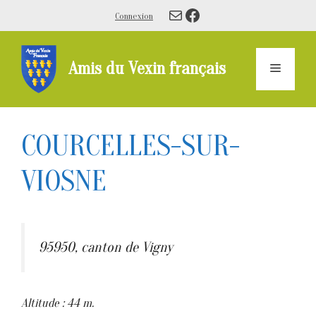
Aller
E-mail
Facebook
Connexion
au
contenu
Amis du Vexin français
Menu
COURCELLES-SUR-
VIOSNE
95950, canton de Vigny
Altitude : 44 m.