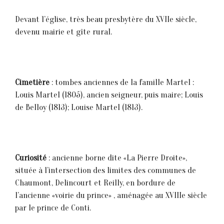
Devant 1’ég1ise, très beau presbytère du XVIIe siècle,
devenu mairie et gîte rural.
Cimetière
: tombes anciennes de la famille Martel :
Louis Martel (1805), ancien seigneur, puis maire; Louis
de Bel1oy (1813); Louise Martel (1813).
Curiosité
: ancienne borne dite «La Pierre Droite»,
située à l’intersection des limites des communes de
Chaumont, Delincourt et Reilly, en bordure de
l’ancienne «voirie du prince» , aménagée au XVIIIe siècle
par le prince de Conti.