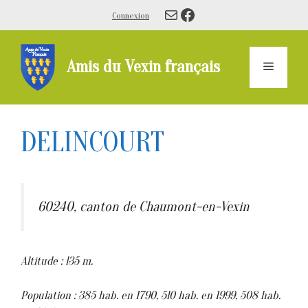
Aller
E-mail
Facebook
Connexion
au
contenu
Amis du Vexin français
Menu
DELINCOURT
60240, canton de Chaumont-en-Vexin
Altitude : l35 m.
Population : 385 hab. en 1790, 5l0 hab. en 1999, 508 hab.