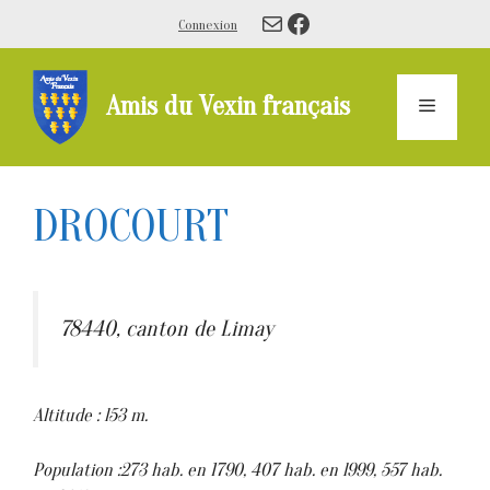
Aller
E-mail
Facebook
Connexion
au
contenu
Amis du Vexin français
Menu
DROCOURT
78440, canton de Limay
Altitude : l53 m.
Population :273 hab. en 1790, 407 hab. en l999, 557 hab.