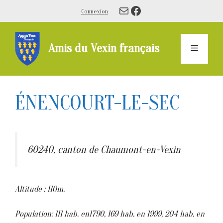
Aller
E-mail
Facebook
Connexion
au
contenu
Amis du Vexin français
Menu
ÉNENCOURT-LE-SEC
60240, canton de Chaumont-en-Vexin
Altitude : 110m.
Population: 111 hab. en1790, 169 hab. en 1999, 204 hab. en