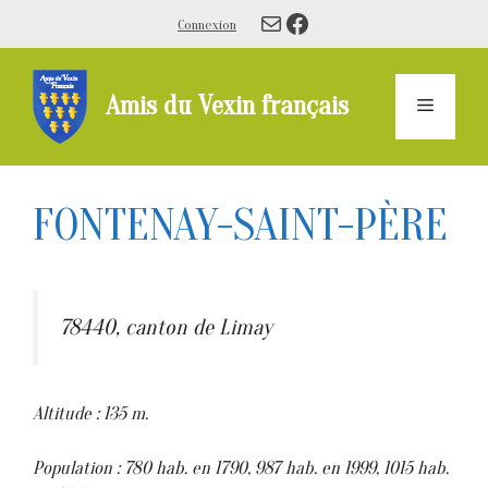
Aller
E-mail
Facebook
Connexion
au
contenu
Amis du Vexin français
Menu
FONTENAY-SAINT-PÈRE
78440, canton de Limay
Altitude : 135 m.
Population : 780 hab. en 1790, 987 hab. en 1999, 1015 hab.