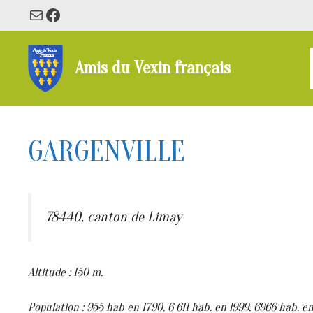
Aller
E-mail
Facebook
au
contenu
Amis du Vexin français
GARGENVILLE
78440, canton de Limay
Altitude : 150 m.
Population : 955 hab en 1790, 6 611 hab. en l999, 6966 hab. en