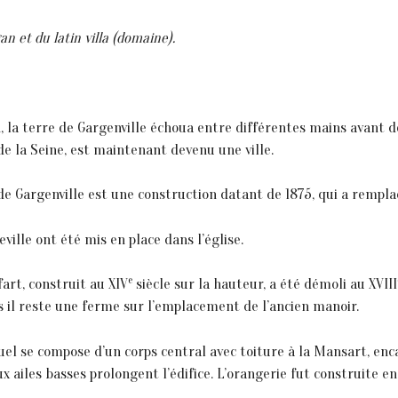
 et du latin villa (domaine).
 la terre de Gargenville échoua entre différentes mains avant de 
e de la Seine, est maintenant devenu une ville.
 de Gargenville est une construction datant de 1875, qui a rempla
ille ont été mis en place dans l’église.
e
fart, construit au XIV
siècle sur la hauteur, a été démoli au XVIII
rs il reste une ferme sur l’emplacement de l’ancien manoir.
uel se compose d’un corps central avec toiture à la Mansart, encad
x ailes basses prolongent 1’édifice. L’orangerie fut construite 