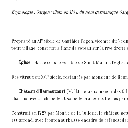
Étymologie : Gargen villam en 1164, du nom germanique Gargan
e
Propriété au XI
siècle de Gauthier Pagon, vicomte du Vexin,
petit village, construit à flanc de coteau sur la rive droit
Église
: placée sous le vocable de Saint Martin, l’église
e
Des vitraux du XVI
siècle, restaurés par monsieur de Rennev
Château d’Hanneucourt
(M. H.) : le vieux manoir des Gif
château avec sa chapelle et sa belle orangerie. De nos jou
Construit en 1727 par Moufle de la Tuilerie, le château act
est arrondi avec fronton surbaissé encadré de refends; deu