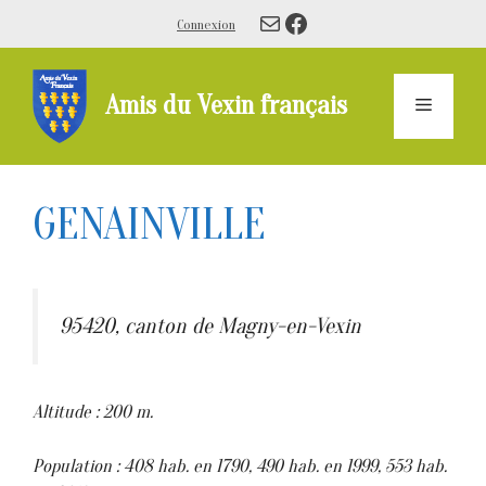
Aller
E-mail
Facebook
Connexion
au
contenu
Amis du Vexin français
Menu
GENAINVILLE
95420, canton de Magny-en-Vexin
Altitude : 200 m.
Population : 408 hab. en 1790, 490 hab. en 1999, 553 hab.