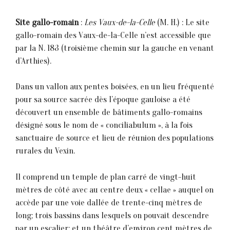
Site gallo-romain
:
Les Vaux-de-la-Celle
(M. H.) : Le site
gallo-romain des Vaux-de-la-Celle n’est accessible que
par la N. 183 (troisième chemin sur la gauche en venant
d’Arthies).
Dans un vallon aux pentes boisées, en un lieu fréquenté
pour sa source sacrée dès l’époque gauloise a été
découvert un ensemble de bâtiments gallo-romains
désigné sous le nom de « conciliabulum », à la fois
sanctuaire de source et lieu de réunion des populations
rurales du Vexin.
Il comprend un temple de plan carré de vingt-huit
mètres de côté avec au centre deux « cellae » auquel on
accède par une voie dallée de trente-cinq mètres de
long; trois bassins dans lesquels on pouvait descendre
par un escalier; et un théâtre d’environ cent mètres de