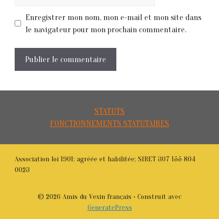
web
Enregistrer mon nom, mon e-mail et mon site dans
le navigateur pour mon prochain commentaire.
STATUTS
FONCTIONNEMENTS STATUTAIRES
Association loi 1901; agréée et habilitée; SIRET 307 155 804
0023
© 2026 Amis du Vexin français
• Construit avec
GeneratePress