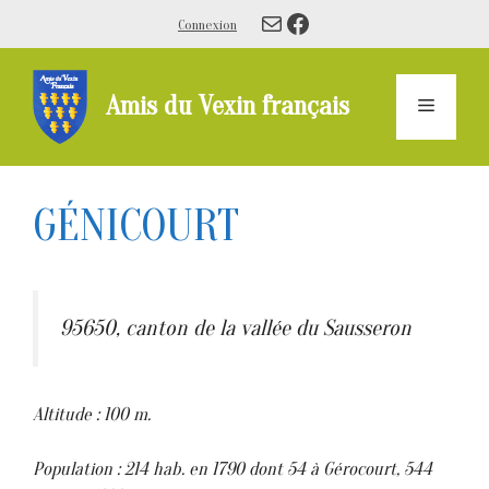
Aller
E-mail
Facebook
Connexion
au
contenu
Amis du Vexin français
Menu
GÉNICOURT
95650, canton de la vallée du Sausseron
Altitude : 100 m.
Population : 214 hab. en 1790 dont 54 à Gérocourt, 544