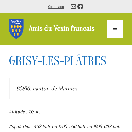
Aller
E-mail
Facebook
Connexion
au
contenu
Amis du Vexin français
Menu
GRISY-LES-PLÂTRES
95810, canton de Marines
Altitude : l58 m.
Population : 452 hab. en 1790, 556 hab. en 1999, 608 hab.