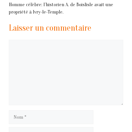
Homme célèbre: l’historien A. de Boislisle avait une
propriété à Ivry-le-Temple.
Laisser un commentaire
Commentaire
Nom
E-