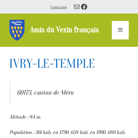
Aller
E-mail
Facebook
Connexion
au
contenu
Amis du Vexin français
Menu
IVRY-LE-TEMPLE
60173, canton de Méru
Altitude : 84 m.
Population : 36l hab. en 1790, 658 hab. en 1990, 689 hab.