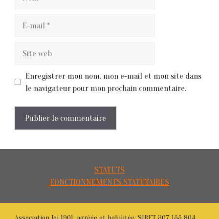
E-
mail
Site
web
Enregistrer mon nom, mon e-mail et mon site dans
le navigateur pour mon prochain commentaire.
STATUTS
FONCTIONNEMENTS STATUTAIRES
Association loi 1901; agréée et habilitée; SIRET 307 155 804