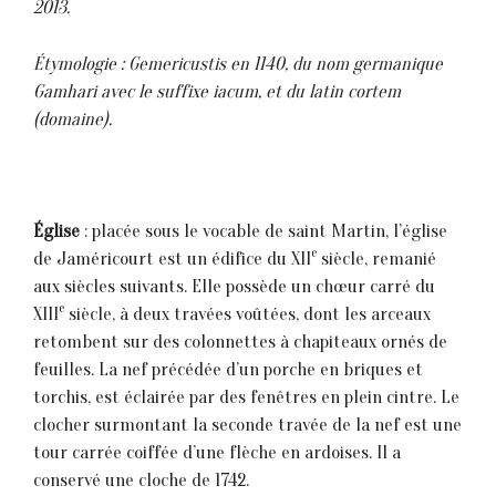
2013.
Étymologie : Gemericustis en 1140, du nom germanique
Gamhari avec le suffixe iacum, et du latin cortem
(domaine).
Église
: placée sous le vocable de saint Martin, l’église
e
de Jaméricourt est un édifice du XII
siècle, remanié
aux siècles suivants. Elle possède un chœur carré du
e
XIII
siècle, à deux travées voûtées, dont les arceaux
retombent sur des colonnettes à chapiteaux ornés de
feuilles. La nef précédée d’un porche en briques et
torchis, est éclairée par des fenêtres en plein cintre. Le
clocher surmontant la seconde travée de la nef est une
tour carrée coiffée d’une flèche en ardoises. Il a
conservé une cloche de 1742.