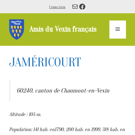
Aller
E-mail
Facebook
Connexion
au
contenu
Amis du Vexin français
Menu
JAMÉRICOURT
60240, canton de Chaumont-en-Vexin
Altitude : l05 m.
Population: l4l hab. en1790, 200 hab. en 1999, 318 hab. en