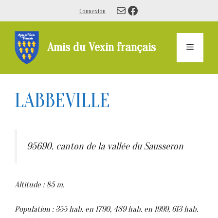
Aller
E-mail
Facebook
Connexion
au
contenu
Amis du Vexin français
Menu
LABBEVILLE
95690, canton de la vallée du Sausseron
Altitude : 85 m.
Population : 355 hab. en 1790, 489 hab. en 1999, 613 hab.