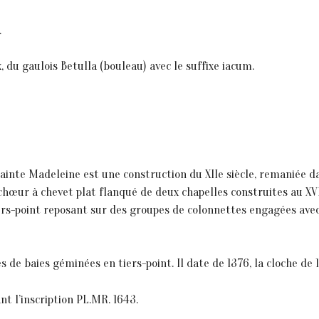
.
x, du gaulois Betulla (bouleau) avec le suffixe iacum.
de sainte Madeleine est une construction du XIIe siècle, remaniée 
hœur à chevet plat flanqué de deux chapelles construites au XVIe
tiers-point reposant sur des groupes de colonnettes engagées av
es de baies géminées en tiers-point. Il date de 1376, la cloche de 
ant l’inscription PL.MR. 1643.