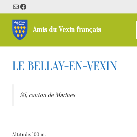
Aller
E-mail
Facebook
au
contenu
Amis du Vexin français
LE BELLAY-EN-VEXIN
95, canton de Marines
Altitude: 100 m.