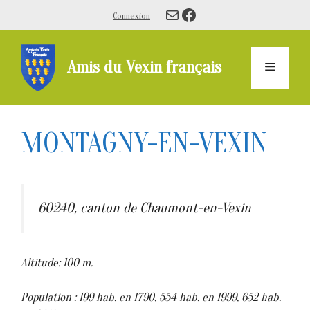
Aller
E-mail
Facebook
Connexion
au
contenu
Amis du Vexin français
Menu
MONTAGNY-EN-VEXIN
60240, canton de Chaumont-en-Vexin
Altitude: 100 m.
Population : 199 hab. en 1790, 554 hab. en 1999, 652 hab.