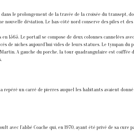
 dans le prolongement de la travée de la croisée du transept, dont
e nouvelle déviation. Le bas-côté nord conserve des piles et des 
és en 1565. Le portail se compose de deux colonnes cannelées avec
és de niches aujourd’hui vides de leurs statues. Le tympan du 
artin. A gauche du porche, la tour quadrangulaire est coiffée d
.
on a repéré un carré de pierres auquel les habitants avaient donn
lt avec l’abbé Coache qui, en 1970, ayant été privé de sa cure p