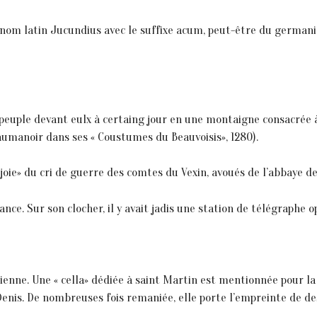
u nom latin Jucundius avec le suffixe acum, peut-être du german
e peuple devant eulx à certaing jour en une montaigne consacrée 
eaumanoir dans ses « Coustumes du Beauvoisis», 1280).
oie» du cri de guerre des comtes du Vexin, avoués de l’abbaye de
ance. Sur son clocher, il y avait jadis une station de télégraphe o
ncienne. Une « cella» dédiée à saint Martin est mentionnée pour l
-Denis. De nombreuses fois remaniée, elle porte l’empreinte de d