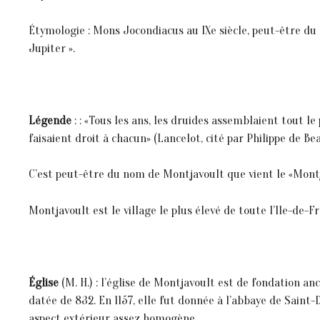
Étymologie : Mons Jocondiacus au IXe siècle, peut-être d
Jupiter ».
Légende
: : «Tous les ans, les druides assemblaient tout l
faisaient droit à chacun» (Lancelot, cité par Philippe de B
C’est peut-être du nom de Montjavoult que vient le «Montj
Montjavoult est le village le plus élevé de toute l’Ile-de-Fr
Église
(M. H.) : l’église de Montjavoult est de fondation a
datée de 832. En 1157, elle fut donnée à l’abbaye de Saint
aspect extérieur assez homogène.