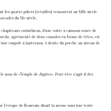
 les quatre piliers (retaillés) remontent au XIIIe siècle.
arcades du XIe siècle.
 chapiteaux corinthiens, d’une voûte à caissons ornée de
porche, agrémenté de deux consoles en forme de têtes, est
’une coupole à lanternon. A droite du porche, au niveau de
é le nom de «Temple de Jupiter». Peut-être s’agit-il des
ar l’évêque de Beauvais, disait la messe sous une tente