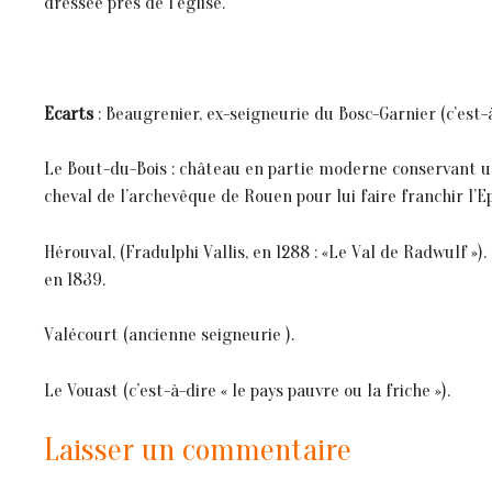
dressée près de l’église.
Ecarts
: Beaugrenier, ex-seigneurie du Bosc-Garnier (c’est-à
Le Bout-du-Bois : château en partie moderne conservant une
cheval de l’archevêque de Rouen pour lui faire franchir l’E
Hérouval, (Fradulphi Vallis, en 1288 : «Le Val de Radwulf »
en 1839.
Valécourt (ancienne seigneurie ).
Le Vouast (c’est-à-dire « le pays pauvre ou la friche »).
Laisser un commentaire