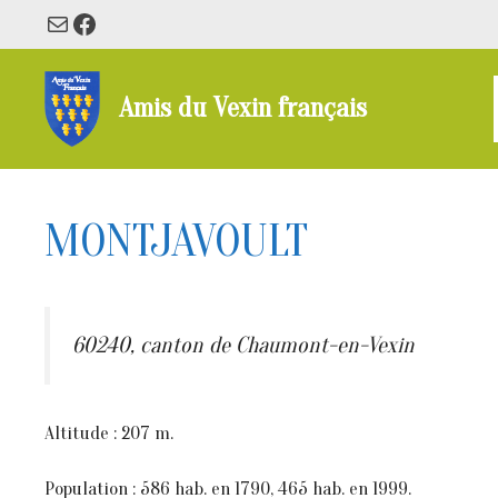
Aller
E-mail
Facebook
au
contenu
Amis du Vexin français
MONTJAVOULT
60240, canton de Chaumont-en-Vexin
Altitude : 207 m.
Population : 586 hab. en 1790, 465 hab. en 1999.