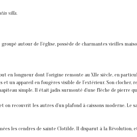
in villa.
t groupé autour de l’église, possède de charmantes vieilles maiso
t en longueur dont l’origine remonte au XIIe siècle, en particulie
 un appareil en fougères visible de l’extérieur. Son clocher, re
piteau simple. Il était jadis surmonté d’une flèche de pierre qu
et on recouvrit les autres d’un plafond à caissons moderne. Le sa
mées les cendres de sainte Clotilde. Il disparut à la Révolution, 