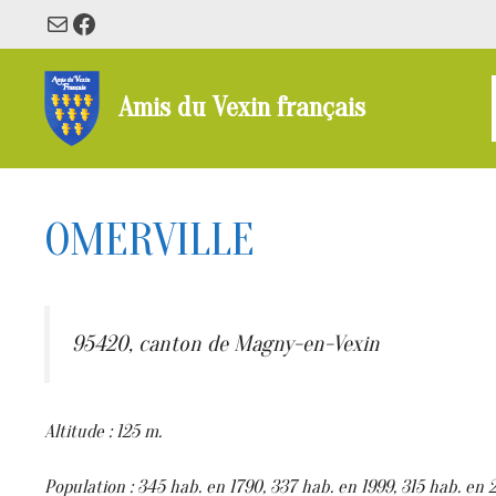
Aller
E-mail
Facebook
au
contenu
Amis du Vexin français
OMERVILLE
95420, canton de Magny-en-Vexin
Altitude : 125 m.
Population : 345 hab. en 1790, 337 hab. en 1999, 315 hab. en 2