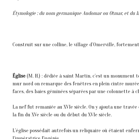
Étymologie : du nom germanique Audomar ou Otmar, et du lat
Construit sur une colline, le village d’Omerville, fortemen
Église
(M. H.) : dédiée à saint Martin, c’est un monument tou
mur nord on remarque des fenêtres en plein cintre murées et
faces, des baies géminées séparées par une colonnette à cha
La nef fut remaniée au XVIe siècle. On y ajouta une travée 
la fin du XVe siècle ou du début du XVIe siècle.
L’église possédait autrefois un reliquaire où étaient enfer
l’impératrice Eugénie.