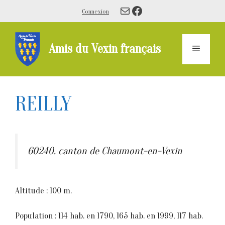
Aller
E-mail
Facebook
Connexion
au
contenu
Amis du Vexin français
Menu
REILLY
60240, canton de Chaumont-en-Vexin
Altitude : 100 m.
Population : 114 hab. en 1790, 165 hab. en 1999, 117 hab.