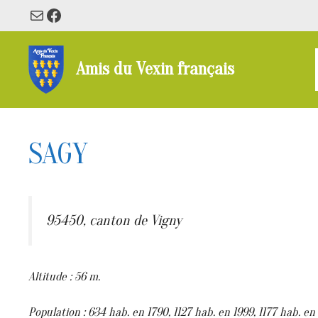
Aller
E-mail
Facebook
au
contenu
Amis du Vexin français
SAGY
95450, canton de Vigny
Altitude : 56 m.
Population : 634 hab. en 1790, 1127 hab. en 1999, 1177 hab. en