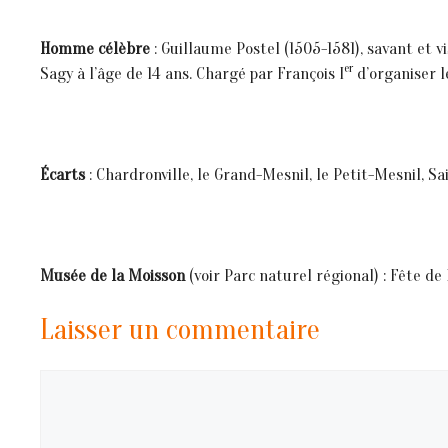
Homme célèbre
: Guillaume Postel (1505-1581), savant et vi
er
Sagy à l’âge de 14 ans. Chargé par François I
d’organiser l
Écarts
: Chardronville, le Grand-Mesnil, le Petit-Mesnil, Sa
Musée de la Moisson
(voir Parc naturel régional) : Fête 
Laisser un commentaire
Commentaire