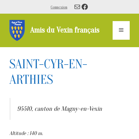
Aller
E-mail
Facebook
Connexion
au
contenu
Amis du Vexin français
Menu
SAINT-CYR-EN-
ARTHIES
95510, canton de Magny-en-Vexin
Altitude : 140 m.