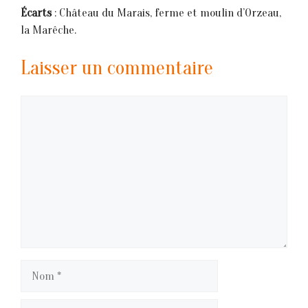
Écarts
: Château du Marais, ferme et moulin d’Orzeau,
la Marêche.
Laisser un commentaire
Commentaire
Nom
E-