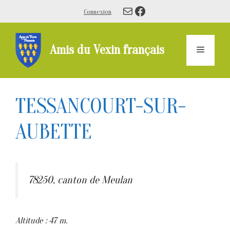
Aller
E-mail
Facebook
Connexion
au
contenu
Amis du Vexin français
Menu
TESSANCOURT-SUR-
AUBETTE
78250, canton de Meulan
Altitude : 47 m.