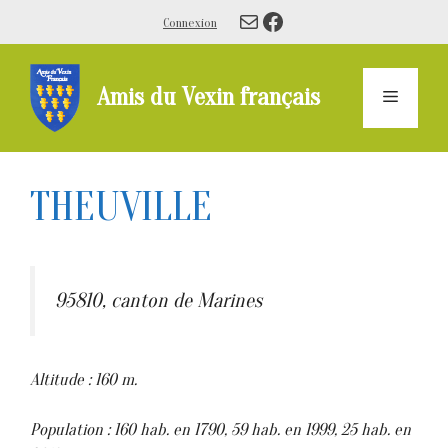
Aller
E-mail
Facebook
Connexion
au
contenu
Amis du Vexin français
Menu
THEUVILLE
95810, canton de Marines
Altitude : 160 m.
Population : 160 hab. en 1790, 59 hab. en 1999, 25 hab. en