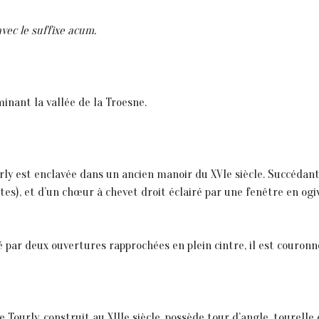
avec le suffixe acum.
minant la vallée de la Troesne.
Tourly est enclavée dans un ancien manoir du XVIe siècle. Succédan
tites), et d’un chœur à chevet droit éclairé par une fenêtre en og
é par deux ouvertures rapprochées en plein cintre, il est couronn
e Tourly, construit au XIIIe siècle, possède tour d’angle, tourelle