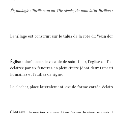
Étymologie : Turiliacum au VIIe siècle, du nom latin Turilius 
Le village est construit sur le talus de la côte du Vexin do
Église
: placée sous le vocable de saint Clair, l’église de 
éclairée par six fenêtres en plein cintre (dont deux tripar
humaines et feuilles de vigne.
Le clocher, placé latéralement, est de forme carrée; éclair
Château
: de nos jours converti en ferme, le vieux manoir d