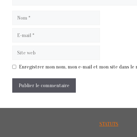
Nom
E-
mail
Site
web
Enregistrer mon nom, mon e-mail et mon site dans le
STATUTS