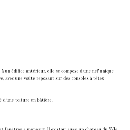
t à un édifice antérieur, elle se compose d’une nef unique
ive, avec une voûte reposant sur des consoles à têtes
é d’une toiture en bâtière.
 et fenêtres à meneaux. Il existait aussi un château du XVIe