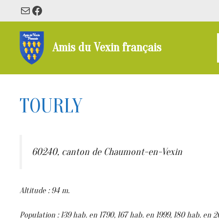
Aller
E-mail
Facebook
au
contenu
Amis du Vexin français
TOURLY
60240, canton de Chaumont-en-Vexin
Altitude : 94 m.
Population : 139 hab. en 1790, 167 hab. en 1999, 180 hab. en 2