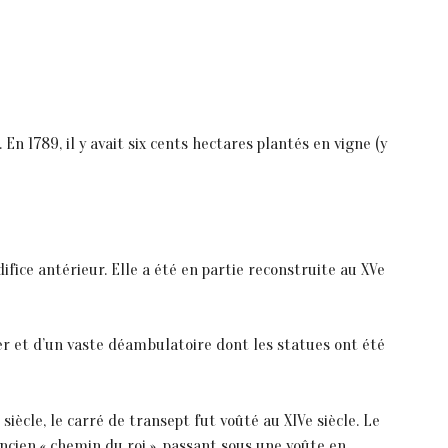
 En 1789, il y avait six cents hectares plantés en vigne (y
difice antérieur. Elle a été en partie reconstruite au XVe
er et d’un vaste déambulatoire dont les statues ont été
 siècle, le carré de transept fut voûté au XIVe siècle. Le
ancien « chemin du roi », passant sous une voûte en