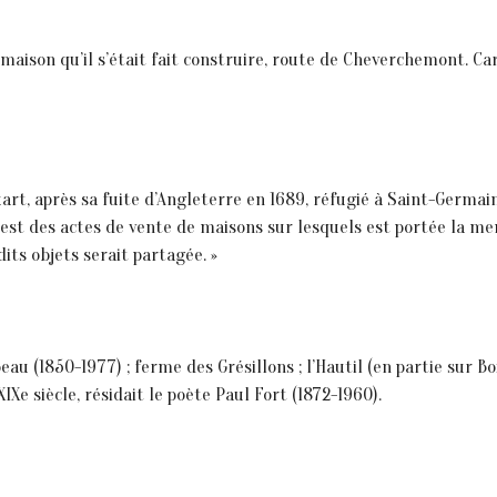
maison qu’il s’était fait construire, route de Cheverchemont. Car
rt, après sa fuite d’Angleterre en 1689, réfugié à Saint-Germain
l est des actes de vente de maisons sur lesquels est portée la m
its objets serait partagée. »
 (1850-1977) ; ferme des Grésillons ; l’Hautil (en partie sur Bois
XIXe siècle, résidait le poète Paul Fort (1872-1960).