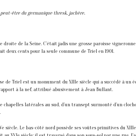
 peut-être du germanique thresk, jachère.
ve droite de la Seine. C’était jadis une grosse paroisse vigneronne.
tait deux cents pour la seule commune de Triel en 1901.
lise de Triel est un monument du XIIIe siècle qui a succédé à un é
rapport à la nef, attribué abusivement à Jean Bullant.
de chapelles latérales au sud, d’un transept surmonté d’un cloch
.
IVe siècle. Le bas-côté nord possède ses voûtes primitives du XIIIe
 au XVIe siècle; il est traversé dans son sous-sol par une rue, l’