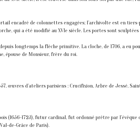
portail encadré de colonnettes engagées; l’archivolte est en tiers
porche, qui a été modifié au XVIe siècle. Les portes sont sculptée
depuis longtemps la flèche primitive. La cloche, de 1706, a eu po
e, épouse de Monsieur, frère du roi.
, œuvres d’ateliers parisiens : Crucifixion, Arbre de Jessé, Saint
 Dubois (1656-1723), futur cardinal, fut ordonné prêtre par l’évêq
Val-de-Grâce de Paris).