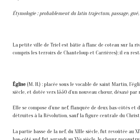
Étymologie : probablement du latin trajectum, passage, gué,
La petite ville de Triel est bâtie à flanc de coteau sur la ri
compris les terroirs de Chanteloup et Carrières); il en res
Église
(M. H.) : placée sous le vocable de saint Martin, l’ég
siècle, et dotée vers 1550 d’un nouveau chœur, désaxé par 
Elle se compose d’une nef, flanquée de deux bas-côtés et 
détruites à la Révolution, sauf la figure centrale du Christ
La partie basse de la nef, du XIIIe siècle, fut revoûtée au X
bas-côté sud fut agrandi au XVe siècle, le chœur reconstruit