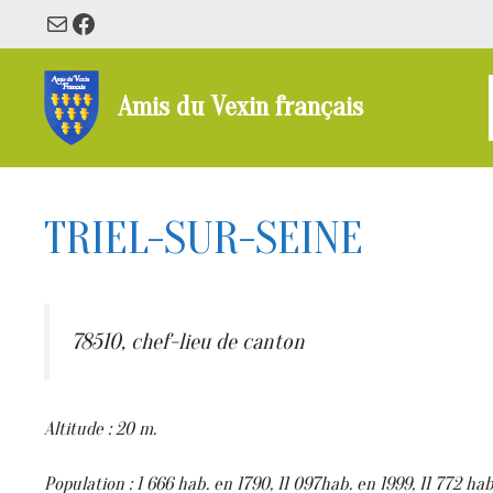
Aller
E-mail
Facebook
au
contenu
Amis du Vexin français
TRIEL-SUR-SEINE
78510, chef-lieu de canton
Altitude : 20 m.
Population : 1 666 hab. en 1790, 11 097hab. en 1999, 11 772 hab