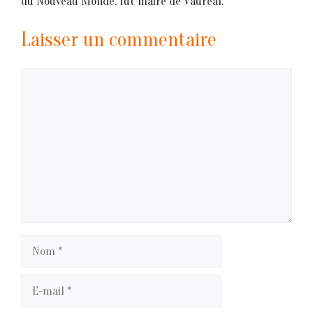
du Nouveau Monde, fut maire de Vauréal.
Laisser un commentaire
Commentaire
Nom
E-
mail