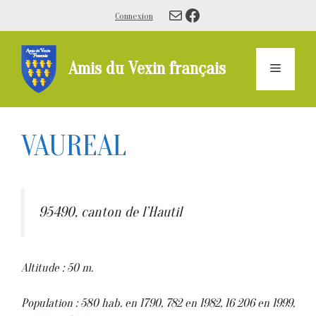
Aller
E-mail
Facebook
Connexion
au
contenu
Amis du Vexin français
Menu
VAUREAL
95490, canton de l’Hautil
Altitude : 50 m.
Population : 580 hab. en 1790, 782 en 1982, 16 206 en 1999,