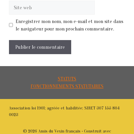
Site
web
Enregistrer mon nom, mon e-mail et mon site dans
le navigateur pour mon prochain commentaire.
STATUTS
FONCTIONNEMENTS STATUTAIRES
Association loi 1901; agréée et habilitée; SIRET 307 155 804
0023
© 2026 Amis du Vexin français
• Construit avec