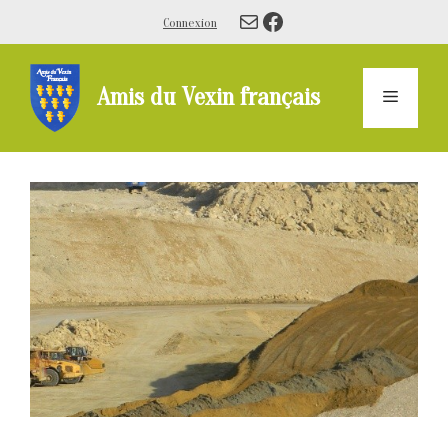
Aller
E-mail
Facebook
Connexion
au
contenu
Amis du Vexin français
Menu