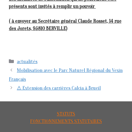
présents sont invités à remplir un pouvoir
( à envoyer au Secrétaire général Claude Rosset, 14 rue
des Jorets, 95810 BERVILLE)
Catégories
actualités
Mobilisation avec le Parc Naturel Régional du Vexin
Français
⚠ Extension des carrières Calcia à Brueil
STATUTS
FONCTIONNEMENTS STATUTAIRES