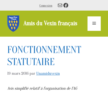
Aller
E-mail
Facebook
Connexion
au
contenu
Amis du Vexin français
Menu
FONCTIONNEMENT
STATUTAIRE
19 mars 2016
par
Unamiduvexin
Avis simplifié relatif à l’organisation de l’AG