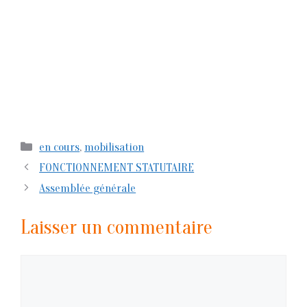
Catégories
en cours
,
mobilisation
FONCTIONNEMENT STATUTAIRE
Assemblée générale
Laisser un commentaire
Commentaire