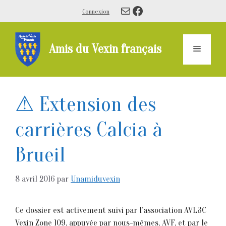
Aller
E-mail
Facebook
Connexion
au
contenu
Amis du Vexin français
Menu
⚠ Extension des
carrières Calcia à
Brueil
8 avril 2016
par
Unamiduvexin
Ce dossier est activement suivi par l’association AVL3C
Vexin Zone 109, appuyée par nous-mêmes, AVF, et par le