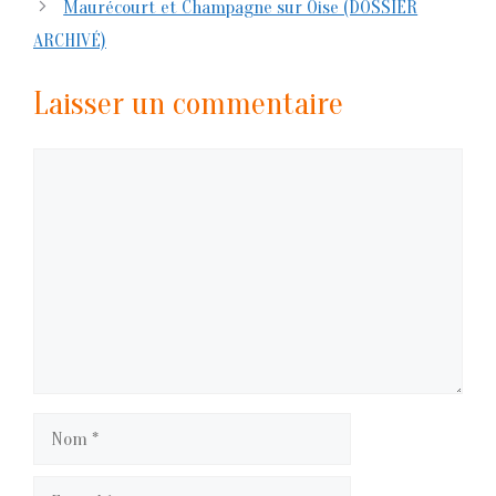
Maurécourt et Champagne sur Oise (DOSSIER
ARCHIVÉ)
Laisser un commentaire
Commentaire
Nom
E-