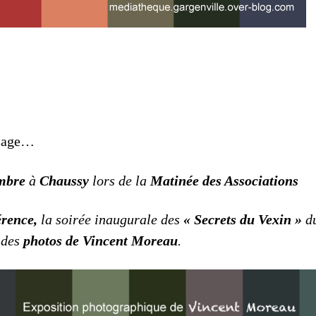
usage…
embre
à
Chaussy
lors de la
Matinée des Associations
érence,
la soirée inaugurale des
« Secrets du Vexin »
d
n des
photos de Vincent Moreau
.