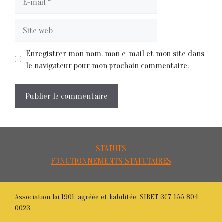
mail
Site
web
Enregistrer mon nom, mon e-mail et mon site dans
le navigateur pour mon prochain commentaire.
STATUTS
FONCTIONNEMENTS STATUTAIRES
Association loi 1901; agréée et habilitée; SIRET 307 155 804
0023