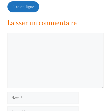
Lire en ligne
Laisser un commentaire
Commentaire
Nom
E-