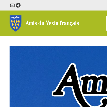
Aller
E-mail
Facebook
au
contenu
Amis du Vexin français