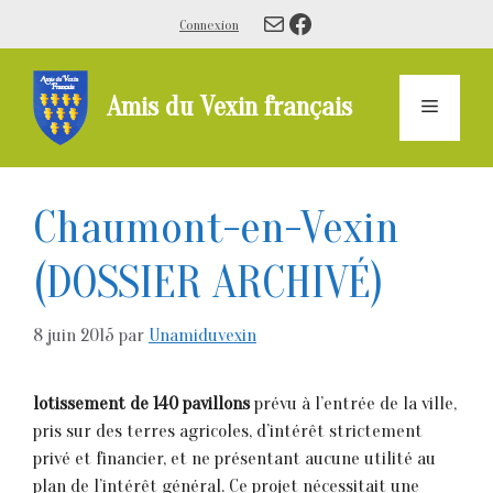
Aller
E-mail
Facebook
Connexion
au
contenu
Amis du Vexin français
Menu
Chaumont-en-Vexin
(DOSSIER ARCHIVÉ)
8 juin 2015
par
Unamiduvexin
lotissement de 140 pavillons
prévu à l’entrée de la ville,
pris sur des terres agricoles, d’intérêt strictement
privé et financier, et ne présentant aucune utilité au
plan de l’intérêt général. Ce projet nécessitait une