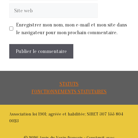
Site
web
Enregistrer mon nom, mon e-mail et mon site dans
le navigateur pour mon prochain commentaire.
STATUTS
FONCTIONNEMENTS STATUTAIRES
Association loi 1901; agréée et habilitée; SIRET 307 155 804
0023
© 2026 Amis du Vexin français
• Construit avec